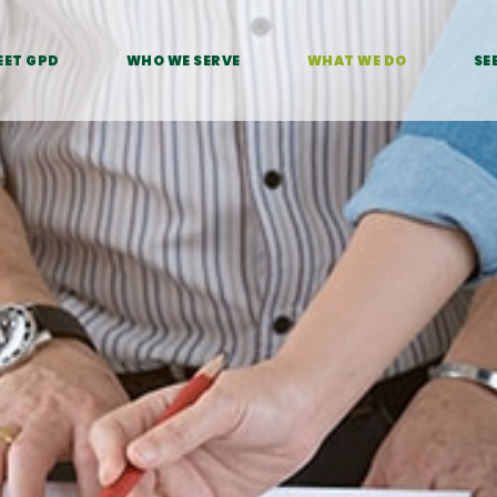
EET GPD
WHO WE SERVE
WHAT WE DO
SE